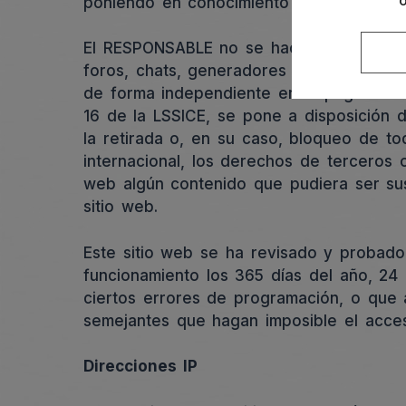
poniendo en conocimiento de las autorid
El RESPONSABLE no se hace responsable d
foros, chats, generadores de blogs, com
de forma independiente en la página web
16 de la LSSICE, se pone a disposición 
la retirada o, en su caso, bloqueo de to
internacional, los derechos de terceros 
web algún contenido que pudiera ser susc
sitio web.
Este sitio web se ha revisado y probado
funcionamiento los 365 días del año, 24
ciertos errores de programación, o que 
semejantes que hagan imposible el acce
Direcciones IP