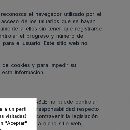
reconozca el navegador utilizado por el
el acceso de los usuarios que se hayan
amente a ellos sin tener que registrarse
controlar el progreso y número de
 para el usuario. Este sitio web no
n de cookies y para impedir su
 esta información.
 que el RESPONSABLE no puede controlar
ningún tipo de responsabilidad respecto
e a un perfil
s visitadas).
 que pudiera contravenir la legislación
ón "Aceptar"
 la redirección a dicho sitio web,