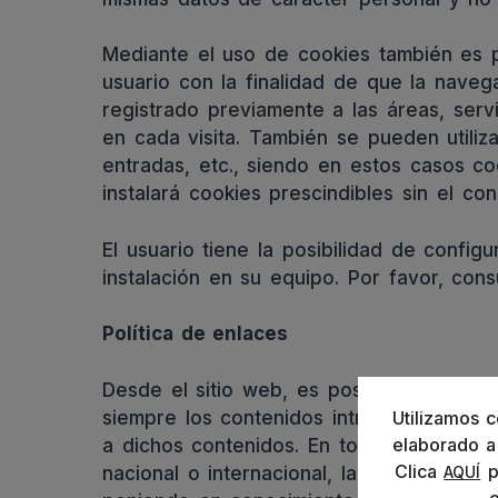
Mediante el uso de cookies también es p
usuario con la finalidad de que la naveg
registrado previamente a las áreas, serv
en cada visita. También se pueden utiliz
entradas, etc., siendo en estos casos co
instalará cookies prescindibles sin el co
El usuario tiene la posibilidad de confi
instalación en su equipo. Por favor, con
Política de enlaces
Desde el sitio web, es posible que se r
siempre los contenidos introducidos por
Utilizamos c
elaborado a 
a dichos contenidos. En todo caso, proce
Clica
p
nacional o internacional, la moral o el o
AQUÍ