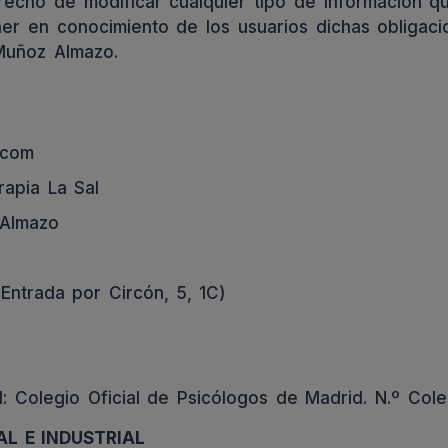
echo de modificar cualquier tipo de información qu
ner en conocimiento de los usuarios dichas obligaci
 Muñoz Almazo.
.com
apia La Sal
 Almazo
(Entrada por Circón, 5, 1C)
al: Colegio Oficial de Psicólogos de Madrid. N.º Co
L E INDUSTRIAL