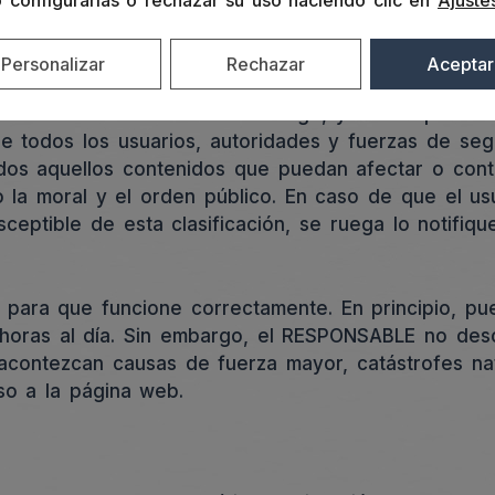
o configurarlas o rechazar su uso haciendo clic en
Ajuste
ades competentes el contenido en cuestión.
e la información y contenidos almacenados, a títul
Personalizar
Rechazar
Aceptar
entarios, redes sociales o cualquier otro medio que
 del RESPONSABLE. Sin embargo, y en cumplimiento 
de todos los usuarios, autoridades y fuerzas de se
dos aquellos contenidos que puedan afectar o contra
o la moral y el orden público. En caso de que el usu
eptible de esta clasificación, se ruega lo notifiqu
 para que funcione correctamente. En principio, pu
 horas al día. Sin embargo, el RESPONSABLE no desc
acontezcan causas de fuerza mayor, catástrofes nat
so a la página web.