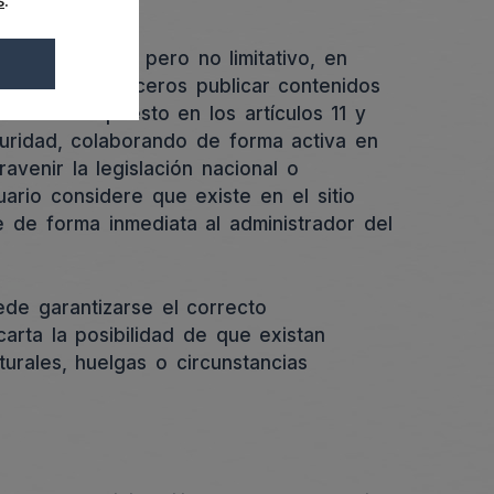
s
.
o enunciativo pero no limitativo, en
 permita a terceros publicar contenidos
de lo dispuesto en los artículos 11 y
guridad, colaborando de forma activa en
venir la legislación nacional o
ario considere que existe en el sitio
e de forma inmediata al administrador del
ede garantizarse el correcto
arta la posibilidad de que existan
urales, huelgas o circunstancias