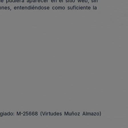
e pudiera aparecer en el sitio web, sin
ones, entendiéndose como suficiente la
legiado: M-25668 (Virtudes Muñoz Almazo)