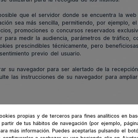
osible que el servidor donde se encuentra la web 
ación sea más sencilla, permitiendo, por ejemplo, 
icios, promociones o concursos reservados exclusiv
ar para medir la audiencia, parámetros de tráfico, 
okies prescindibles técnicamente, pero beneficiosas
nsentimiento previo del usuario.
gurar su navegador para ser alertado de la recepció
sulte las instrucciones de su navegador para ampliar
edirija a contenidos de terceros sitios web. Dado
 terceros en sus respectivos sitios web, no asume 
ookies propias y de terceros para fines analíticos en bas
partir de tus hábitos de navegación (por ejemplo, página
derá a la retirada inmediata de cualquier contenido
ara más información. Puedes aceptarlas pulsando el bot
rden público, procediendo a la retirada inmediata de