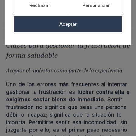
Rechazar
Personalizar
Aceptar
Claves para gestionar la frustración de
forma saludable
Aceptar el malestar como parte de la experiencia
Uno de los errores más frecuentes al intentar
gestionar la frustración es
luchar contra ella o
exigirnos «estar bien» de inmediato
. Sentir
frustración no significa que seas una persona
débil o incapaz; significa que la situación te
importa. Permitirte sentir esa incomodidad, sin
juzgarte por ello, es el primer paso necesario