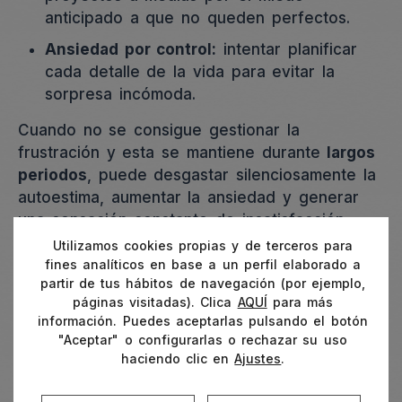
anticipado a que no queden perfectos.
Ansiedad por control:
intentar planificar
cada detalle de la vida para evitar la
sorpresa incómoda.
Cuando no se consigue gestionar la
frustración y esta se mantiene durante
largos
periodos
, puede desgastar silenciosamente la
autoestima, aumentar la ansiedad y generar
una sensación constante de insatisfacción.
Utilizamos cookies propias y de terceros para
fines analíticos en base a un perfil elaborado a
partir de tus hábitos de navegación (por ejemplo,
páginas visitadas). Clica
AQUÍ
para más
información. Puedes aceptarlas pulsando el botón
"Aceptar" o configurarlas o rechazar su uso
haciendo clic en
Ajustes
.