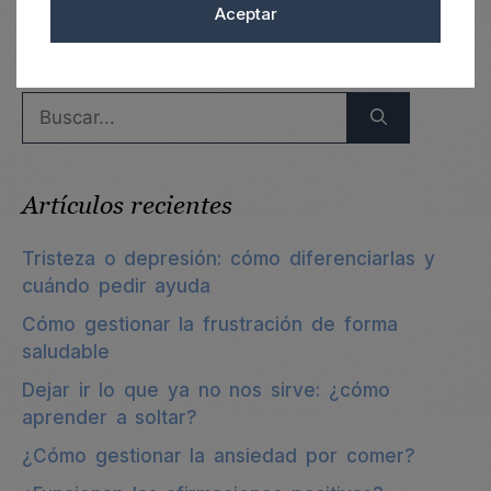
Aceptar
Psicologos Madrid
Buscar:
Artículos recientes
Tristeza o depresión: cómo diferenciarlas y
cuándo pedir ayuda
Cómo gestionar la frustración de forma
saludable
Dejar ir lo que ya no nos sirve: ¿cómo
aprender a soltar?
¿Cómo gestionar la ansiedad por comer?