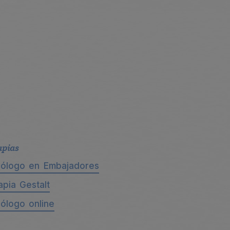
apias
cólogo en Embajadores
apia Gestalt
cólogo online