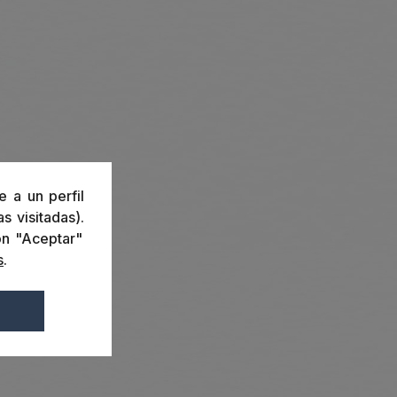
e a un perfil
s visitadas).
ón "Aceptar"
s
.