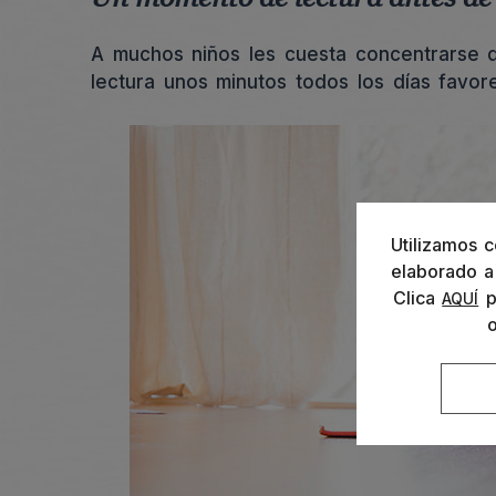
A muchos niños les cuesta concentrarse 
lectura unos minutos todos los días favor
Utilizamos c
elaborado a 
Clica
p
AQUÍ