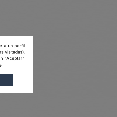
e a un perfil
s visitadas).
ón "Aceptar"
s
.