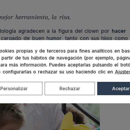
ejor herramienta, la risa.
tología agradecen a la figura del clown por
hacer
 cargado de buen humor, tanto con sus hijos como
ta al ámbito infantil, y también los adultos con
ookies propias y de terceros para fines analíticos en bas
a de los payasos de hospital. Los payasos del
partir de tus hábitos de navegación (por ejemplo, página
n
. Son una parte del equipo sanitario, con ellos se
ara más información. Puedes aceptarlas pulsando el bot
espacio para la alegría y el buen humor.
o configurarlas o rechazar su uso haciendo clic en
Ajuste
Personalizar
Rechazar
Aceptar