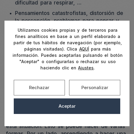
dificultad para respirar, …
Pensamientos catastrofistas, distorsión de
la percepción, problemas para pensar y
concentrarse, irritabilidad, pesimismo, …
Utilizamos cookies propias y de terceros para
fines analíticos en base a un perfil elaborado a
Movimientos que denotan intranquilidad
partir de tus hábitos de navegación (por ejemplo,
como tocarse el cuerpo, rascarse,
páginas visitadas). Clica
AQUÍ
para más
llegando a poder llorar y sufrir un ataque
información. Puedes aceptarlas pulsando el botón
de ansiedad, o pudiendo llegar a estar
"Aceptar" o configurarlas o rechazar su uso
haciendo clic en
Ajustes
.
paralizados totalmente.
Cómo aliviar y tratar la aerofobia
Rechazar
Personalizar
El
tratamiento del miedo a volar
puede
comenzar con un proceso terapéutico previo
Aceptar
para que la persona que lo sufre obtenga las
herramientas necesarias para enfrentarse a
esta situación. Esto se puede hacer de varias
formas. Por un lado, aprendiendo a hacer una