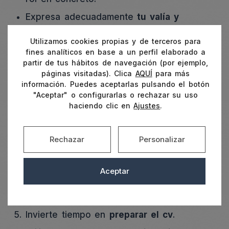
Expresa adecuadamente
tu valía y
adecuación para el puesto
. Sin
Utilizamos cookies propias y de terceros para
minusvalorarte, pero sin pecar de orgullo.
fines analíticos en base a un perfil elaborado a
Sé natural
, empatiza con el entrevistador y
partir de tus hábitos de navegación (por ejemplo,
muéstrate especialmente motivado.
páginas visitadas). Clica
AQUÍ
para más
información. Puedes aceptarlas pulsando el botón
Consejos para encontrar empleo
"Aceptar" o configurarlas o rechazar su uso
haciendo clic en
Ajustes
.
Decide a qué te quieres dedicar
y dónde
te gustaría estar.
Rechazar
Personalizar
Sé
positivo
.
Ten
objetivos realistas
.
Aceptar
Sé metódico
y planifícate cada día en la
búsqueda de trabajo.
Invierte tiempo en
preparar el cv
.