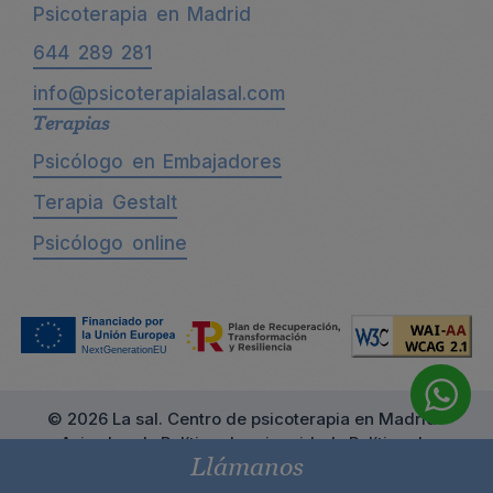
Psicoterapia en Madrid
644 289 281
info@psicoterapialasal.com
Terapias
Psicólogo en Embajadores
Terapia Gestalt
Psicólogo online
© 2026 La sal. Centro de psicoterapia en Madrid ·
Aviso legal
·
Política de privacidad
·
Política de
Llámanos
cookies
·
Declaración de accesibilidad