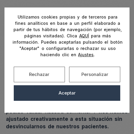
La flexibilidad del enfoque Gestalt
Utilizamos cookies propias y de terceros para
durante la cuarentena
fines analíticos en base a un perfil elaborado a
partir de tus hábitos de navegación (por ejemplo,
páginas visitadas). Clica
AQUÍ
para más
La posibilidad de
flexibilizar el cuerpo teórico
información. Puedes aceptarlas pulsando el botón
de un método psicoterapéutico
pertenece
"Aceptar" o configurarlas o rechazar su uso
exclusivamente a la Psicoterapia Gestalt. A
haciendo clic en
Ajustes
.
diferencia de otras corrientes de la
psicología,
los gestaltistas siempre hemos
gozado de libertad creativa
, subordinada al
Rechazar
Personalizar
acompañamiento, la empatía, la confianza y la
presencia.
Aceptar
Durante la pandemia los gestaltistas hemos
podido validar nuestra corriente. Y
nos hemos
ajustado creativamente a esta situación sin
desvincularnos de nuestros pacientes.