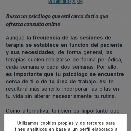
Ver al equipo
Busca un psicólogo que esté cerca de ti o que
ofrezca consulta online
Aunque
la frecuencia de las sesiones de
terapia se establece en función del paciente
y sus necesidades
, de forma general, las
terapias suelen realizarse de forma periódica,
cada semana o cada dos semanas. Por ello,
es importante que tu psicólogo se encuentre
cerca de ti o de tu área de trabajo
. Así te
resultará más sencillo incorporar las citas en
tu vida sin alterar necesariamente tu rutina.
Como alternativa, también es importante que
cuando encuentres un psicólogo que te
Utilizamos cookies propias y de terceros para
convenza, compruebes si ofrece la opción de
fines analíticos en base a un perfil elaborado a