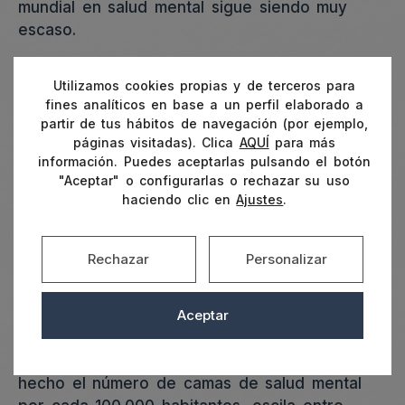
mundial en salud mental sigue siendo muy
escaso.
Utilizamos cookies propias y de terceros para
En concreto en España se invierte en salud
fines analíticos en base a un perfil elaborado a
mental el 5 % del total del gasto sanitario,
partir de tus hábitos de navegación (por ejemplo,
lejos del 10% que dedican de media el resto
páginas visitadas). Clica
AQUÍ
para más
de países de la Unión Europea, debido a la
información. Puedes aceptarlas pulsando el botón
"Aceptar" o configurarlas o rechazar su uso
falta de políticas sanitarias a largo plazo,
haciendo clic en
Ajustes
.
según señala el director del Centro de
Investigación Biomédica en Red de Salud
Mental (Cibersam), Celso Arango.
Rechazar
Personalizar
Otra de las conclusiones a las que ha llegado
Aceptar
este estudio es que existen enormes
desigualdades geográficas en el acceso a los
servicios integrales de salud mental
.
De
hecho el número de camas de salud mental