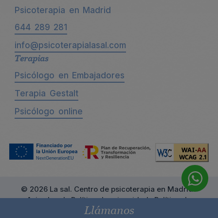
Psicoterapia en Madrid
644 289 281
info@psicoterapialasal.com
Terapias
Psicólogo en Embajadores
Terapia Gestalt
Psicólogo online
© 2026 La sal. Centro de psicoterapia en Madrid ·
Aviso legal
·
Política de privacidad
·
Política de
Llámanos
cookies
·
Declaración de accesibilidad