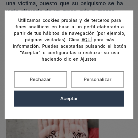
una víctima, puesto que su psiquismo se ha
visto alterado de un modo más o menos
duradero
Utilizamos cookies propias y de terceros para
fines analíticos en base a un perfil elaborado a
partir de tus hábitos de navegación (por ejemplo,
Por lo tanto, avisar a la empresa es la mejor
páginas visitadas). Clica
AQUÍ
para más
opción para tomar medidas para que pongan
información. Puedes aceptarlas pulsando el botón
en actuación el
protocolo de intervención
"Aceptar" o configurarlas o rechazar su uso
ante el acoso moral en el trabajo o Mobbing
haciendo clic en
Ajustes
.
y acudir a un
Psicólogo en Madrid
o alguna
terapia de grupo
para evitar que los síntomas
Rechazar
Personalizar
se agraven y la autoestima se vea denigrado.
Aceptar