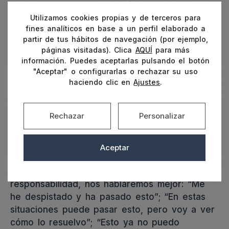
hacemos el problema gigante?
Utilizamos cookies propias y de terceros para
Distingue entre culpa y responsabilidad:
fines analíticos en base a un perfil elaborado a
no tenemos que tratar de buscar
partir de tus hábitos de navegación (por ejemplo,
culpables, si no responsables.
La culpa
páginas visitadas). Clica
AQUÍ
para más
información. Puedes aceptarlas pulsando el botón
nos globaliza como persona y nos
"Aceptar" o configurarlas o rechazar su uso
bloquea:
¿cómo podemos lidiar con la
haciendo clic en
Ajustes
.
culpa entonces? Convirtiéndola en
responsabilidad, ya que esta facilita la
concreción y la acción.
Rechazar
Personalizar
Cuando vivimos con culpa tendemos a tener
pensamientos como, “Mira lo que he hecho”
Aceptar
“No sirvo para nada” “Cómo he hecho esto”.
Si tratamos de convertir ese sentimiento en
responsabilidad, nos hablaremos mejor: “Me
he despistado y ha pasado esto”; “En estas
situaciones puede pasar esto, pero voy a ver
cómo lo resuelvo”; “Esto ya no puedo