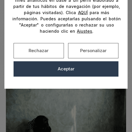
fines analíticos en base a un perfil elaborado a
que las cosas mejoren, en la depresión es
partir de tus hábitos de navegación (por ejemplo,
frecuente que aparezcan pensamientos muy
páginas visitadas). Clica
AQUÍ
para más
negativos sobre uno mismo, sentimientos de
información. Puedes aceptarlas pulsando el botón
culpa o la sensación de que el futuro no
"Aceptar" o configurarlas o rechazar su uso
haciendo clic en
Ajustes
.
cambiará.
Más que preguntarnos cuánto sufrimos,
Rechazar
Personalizar
resulta importante observar cómo ese
malestar está condicionando nuestra vida,
Aceptar
nuestras relaciones y nuestra capacidad para
afrontar el día a día
.