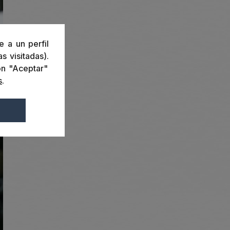
e a un perfil
s visitadas).
ón "Aceptar"
s
.