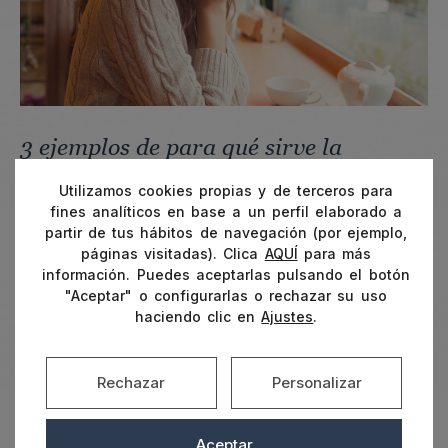
3 ejemplos de para qué sirve la
inteligencia emocional
Utilizamos cookies propias y de terceros para
fines analíticos en base a un perfil elaborado a
Entender para qué sirve la inteligencia
partir de tus hábitos de navegación (por ejemplo,
emocional es comprender también que
todas
páginas visitadas). Clica
AQUÍ
para más
información. Puedes aceptarlas pulsando el botón
las personas tenemos emociones y
"Aceptar" o configurarlas o rechazar su uso
reacciones emocionales únicas
. Por tanto,
haciendo clic en
Ajustes
.
trabajar la inteligencia emocional (sea por
nuestra cuenta o con la ayuda de un
psicólogo) nos permitirá, no solo
entender y
Rechazar
Personalizar
gestionar mejor nuestras propias emociones
,
sino también aprender a
identificar y respetar
Aceptar