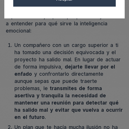
las emociones de los demás
.
Aquí tienes 3 ejemplos que pueden ayudarte
a entender para qué sirve la inteligencia
emocional:
Un compañero con un cargo superior a ti
ha tomado una decisión equivocada y el
proyecto ha salido mal. En lugar de actuar
de forma impulsiva,
dejarte llevar por el
enfado
y confrontarlo directamente
aunque sepas que puede traerte
problemas, le
transmites de forma
asertiva y tranquila la necesidad de
mantener una reunión para detectar qué
ha salido mal y evitar que vuelva a ocurrir
en el futuro
.
Un plan que te hacía mucha ilusión no ha